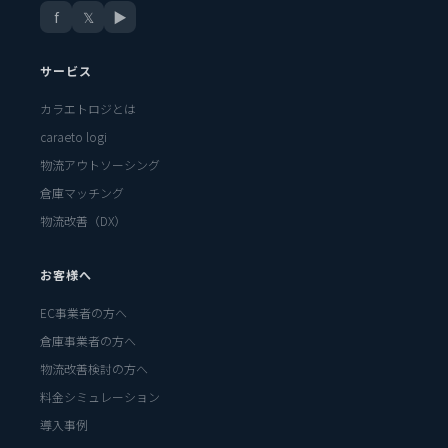
f
𝕏
▶
サービス
カラエトロジとは
caraeto logi
物流アウトソーシング
倉庫マッチング
物流改善（DX）
お客様へ
EC事業者の方へ
倉庫事業者の方へ
物流改善検討の方へ
料金シミュレーション
導入事例