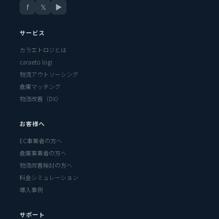
f
𝕏
▶
サービス
カラエトロジとは
caraeto logi
物流アウトソーシング
倉庫マッチング
物流改善（DX）
お客様へ
EC事業者の方へ
倉庫事業者の方へ
物流改善検討の方へ
料金シミュレーション
導入事例
サポート