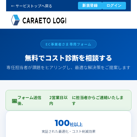
← サービストップへ戻る
新規登録
ログイン
EC事業者さま専用フォーム
無料でコスト診断を相談する
専任担当者が課題をヒアリングし、最適な解決策をご提案します
フォーム送信
2営業日以
に担当者からご連絡いたしま
📅
後、
内
す
100
社以上
実証された最適化・コスト削減効果